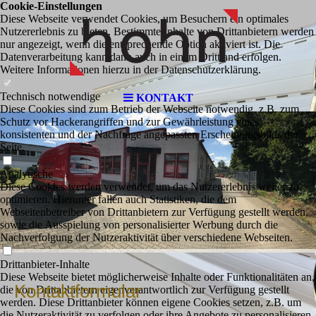
Cookie-Einstellungen
Diese Webseite verwendet Cookies, um Besuchern ein optimales
Nutzererlebnis zu bieten. Bestimmte Inhalte von Drittanbietern werden
nur angezeigt, wenn die entsprechende Option aktiviert ist. Die
Datenverarbeitung kann dann auch in einem Drittland erfolgen.
Weitere Informationen hierzu in der Datenschutzerklärung.
Technisch notwendige
KONTAKT
Diese Cookies sind zum Betrieb der Webseite notwendig, z.B. zum
Schutz vor Hackerangriffen und zur Gewährleistung eines
konsistenten und der Nachfrage angepassten Erscheinungsbilds der
Seite.
Analytische
Diese Cookies werden verwendet, um das Nutzererlebnis weiter zu
optimieren. Hierunter fallen auch Statistiken, die dem
Webseitenbetreiber von Drittanbietern zur Verfügung gestellt werden,
sowie die Ausspielung von personalisierter Werbung durch die
Nachverfolgung der Nutzeraktivität über verschiedene Webseiten.
Drittanbieter-Inhalte
Diese Webseite bietet möglicherweise Inhalte oder Funktionalitäten an,
Kontaktformular
die von Drittanbietern eigenverantwortlich zur Verfügung gestellt
werden. Diese Drittanbieter können eigene Cookies setzen, z.B. um
die Nutzeraktivität zu verfolgen oder ihre Angebote zu personalisieren