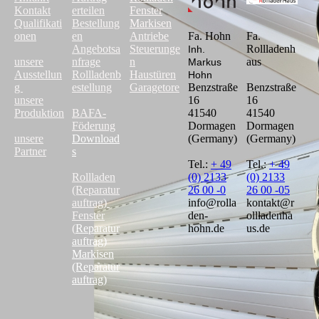
Kontakt
erteilen
Fenster
Qualifikati
Bestellung
Markisen
onen
en
Antriebe
Fa. Hohn
Fa.
Angebotsa
Steuerunge
Rollladenh
Inh.
unsere
nfrage
n
aus
Markus
Ausstellun
Rollladenb
Haustüren
Hohn
g
estellung
Garagetore
Benzstraße
Benzstraße
unsere
16
16
Produktion
BAFA-
41540
41540
Föderung
Dormagen
Dormagen
unsere
Download
(Germany)
(Germany)
Partner
s
Tel.:
+ 49
Tel.:
+ 49
Rollladen
(0) 2133
(0) 2133
(Reparatur
26 00 -0
26 00 -05
auftrag)
info@rolla
kontakt@r
Fenster
den-
ollladenha
(
Reparatur
hohn.de
us.de
auftrag
)
Markisen
(Reparatur
auftrag)