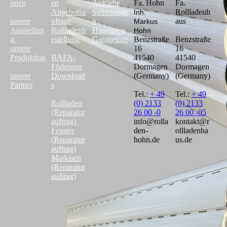
onen
en
Antriebe
Fa. Hohn
Fa.
Angebotsa
Steuerunge
Rollladenh
Inh.
unsere
nfrage
n
aus
Markus
Ausstellun
Rollladenb
Haustüren
Hohn
g
estellung
Garagetore
Benzstraße
Benzstraße
unsere
16
16
Produktion
BAFA-
41540
41540
Föderung
Dormagen
Dormagen
unsere
Download
(Germany)
(Germany)
Partner
s
Tel.:
+ 49
Tel.:
+ 49
Rollladen
(0) 2133
(0) 2133
(Reparatur
26 00 -0
26 00 -05
auftrag)
info@rolla
kontakt@r
Fenster
den-
ollladenha
(
Reparatur
hohn.de
us.de
auftrag
)
Markisen
(Reparatur
auftrag)