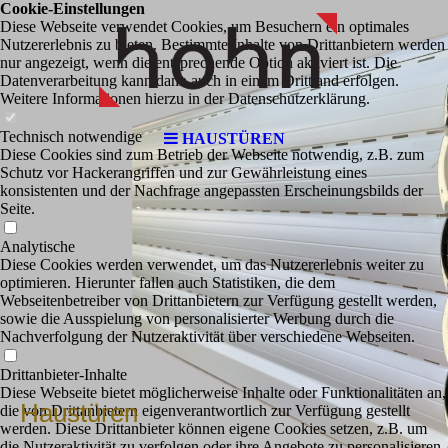
Cookie-Einstellungen
Diese Webseite verwendet Cookies, um Besuchern ein optimales
Nutzererlebnis zu bieten. Bestimmte Inhalte von Drittanbietern werden
nur angezeigt, wenn die entsprechende Option aktiviert ist. Die
Datenverarbeitung kann dann auch in einem Drittland erfolgen.
Weitere Informationen hierzu in der Datenschutzerklärung.
Technisch notwendige
HAUSTÜREN
Diese Cookies sind zum Betrieb der Webseite notwendig, z.B. zum
Schutz vor Hackerangriffen und zur Gewährleistung eines
konsistenten und der Nachfrage angepassten Erscheinungsbilds der
Seite.
Analytische
Diese Cookies werden verwendet, um das Nutzererlebnis weiter zu
optimieren. Hierunter fallen auch Statistiken, die dem
Webseitenbetreiber von Drittanbietern zur Verfügung gestellt werden,
sowie die Ausspielung von personalisierter Werbung durch die
Nachverfolgung der Nutzeraktivität über verschiedene Webseiten.
Drittanbieter-Inhalte
Diese Webseite bietet möglicherweise Inhalte oder Funktionalitäten an,
Haustüren
die von Drittanbietern eigenverantwortlich zur Verfügung gestellt
werden. Diese Drittanbieter können eigene Cookies setzen, z.B. um
die Nutzeraktivität zu verfolgen oder ihre Angebote zu personalisieren