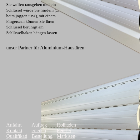
Sie wollen rausgehen und ein
Schlüssel würde Sie hindern (...
beim joggen usw.), mit einem
Fingerscan können Sie Ihren
Schlüssel beruhigt am
Schlüsselhaken hängen lassen.
unser Partner für Aluminium-Haustüren:
Anfahrt
Auftrag
Rollladen
Kontakt
erteilen
Fenster
Qualifikati
Bestellung
Markisen